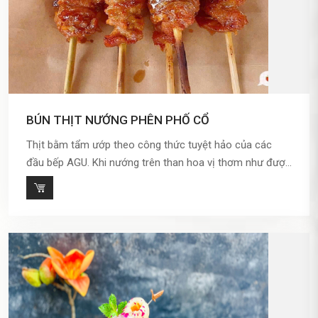
BÚN THỊT NƯỚNG PHÊN PHỐ CỔ
Thịt bằm tẩm ướp theo công thức tuyệt hảo của các
đầu bếp AGU. Khi nướng trên than hoa vị thơm như được
kích thích bùng nổ cả tảng thịt, bên ngoài vàng thơm
lừng, bên trong mềm ngọt, tỷ lệ thịt hoàn hảo khiến tảng
thịt nướng căng mọng kịch thích mọi vị giác […]