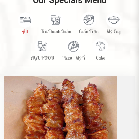
Our Specials Menu
All
Trà Thanh Xuân
Cuốn Trộn
Mỳ Cay
AGU FOOD
Pizza - Mỳ Ý
Cake