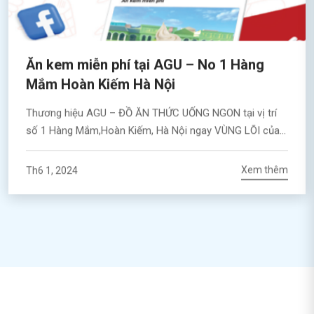
Ăn kem miễn phí tại AGU – No 1 Hàng
Mắm Hoàn Kiếm Hà Nội
Thương hiệu AGU – ĐỒ ĂN THỨC UỐNG NGON tại vị trí
số 1 Hàng Mắm,Hoàn Kiếm, Hà Nội ngay VÙNG LÕI của
các tuyến phố cổ Hà Nội với sức hấp dẫn mãnh liệt từ
văn hóa ẩm thực của Hà Nội và Việt Nam : Chợ đêm
Xem thêm
Th6 1, 2024
Đồng xuân, Mã Mây, Tạ Hiện, […]