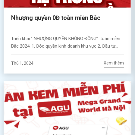
Nhượng quyền 0Đ toàn miền Bắc
Triển khai ” NHƯỢNG QUYỀN KHÔNG ĐỒNG” toàn miền
Bắc 2024. 1. Đôc quyền kinh doanh khu vực 2. Đầu tư
thấp thời gian hoàn vốn dưói 6 tháng 3. Thu nhập không
giới hạn Bạn muốn được hỗ trợ miễn phí tư vấn triển
Xem thêm
Th6 1, 2024
khai, đào tao nghề và vận hành kinh doanh nghành […]